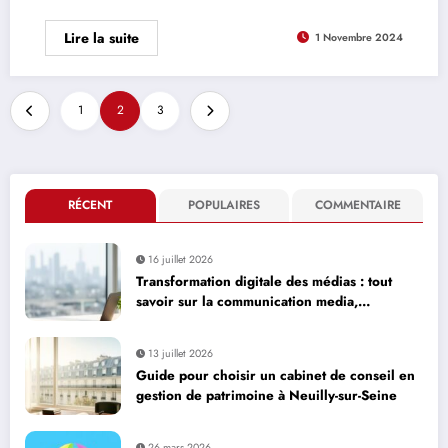
Lire la suite
1 Novembre 2024
1
2
3
RÉCENT
POPULAIRES
COMMENTAIRE
16 juillet 2026
Transformation digitale des médias : tout
savoir sur la communication media,
avantages comme inconvénients
13 juillet 2026
Guide pour choisir un cabinet de conseil en
gestion de patrimoine à Neuilly-sur-Seine
26 mars 2026