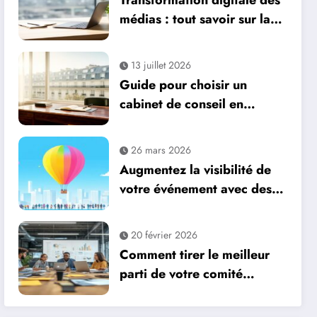
Transformation digitale des
médias : tout savoir sur la
communication media,
avantages comme
13 juillet 2026
inconvénients
Guide pour choisir un
cabinet de conseil en
gestion de patrimoine à
Neuilly-sur-Seine
26 mars 2026
Augmentez la visibilité de
votre événement avec des
ballons publicitaires géants
personnalisés
20 février 2026
Comment tirer le meilleur
parti de votre comité
d’entreprise grâce à une
communication