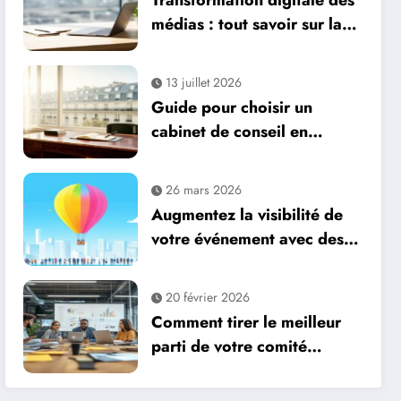
Transformation digitale des
médias : tout savoir sur la
communication media,
avantages comme
13 juillet 2026
inconvénients
Guide pour choisir un
cabinet de conseil en
gestion de patrimoine à
Neuilly-sur-Seine
26 mars 2026
Augmentez la visibilité de
votre événement avec des
ballons publicitaires géants
personnalisés
20 février 2026
Comment tirer le meilleur
parti de votre comité
d’entreprise grâce à une
communication