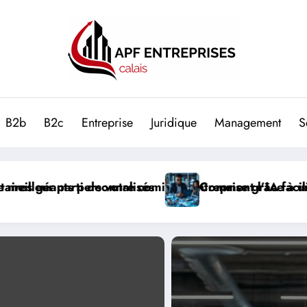
B2b
B2c
Entreprise
Juridique
Management
S
âce à une communication transparente avec les partena
 facilite l’accès aux conventions collectives pour les
Externalisation 