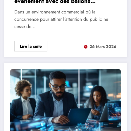
événement avec des ballons
publicitaires géants personnalisés
Dans un environnement commercial où la
concurrence pour attirer l'attention du public ne
cesse de…
Lire la suite
26 Mars 2026