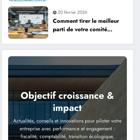
ballons publicitaires géants
personnalisés
20 février 2026
Comment tirer le meilleur
parti de votre comité
d’entreprise grâce à une
communication
transparente avec les
partenaires sociaux ?
Objectif croissance &
impact
Actualités, conseils et innovations pour piloter votre
entreprise avec performance et engagement :
fiscalité, comptabilité, transition écologique,