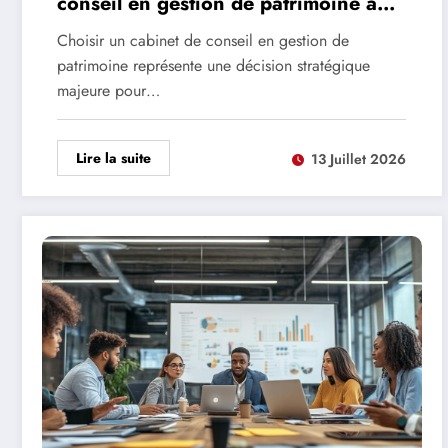
conseil en gestion de patrimoine à
Neuilly-sur-Seine
Choisir un cabinet de conseil en gestion de
patrimoine représente une décision stratégique
majeure pour…
Lire la suite
13 Juillet 2026