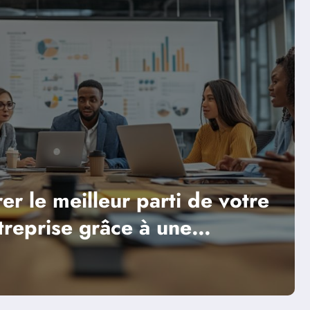
ent l’IA facilite l’accès aux
entions collectives pour les PM
a suite