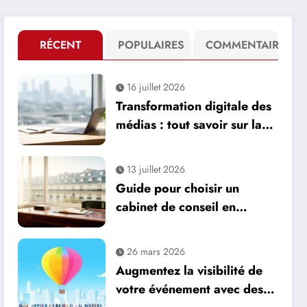
RÉCENT
POPULAIRES
COMMENTAIRE
16 juillet 2026
Transformation digitale des
médias : tout savoir sur la
communication media,
avantages comme
13 juillet 2026
inconvénients
Guide pour choisir un
cabinet de conseil en
gestion de patrimoine à
Neuilly-sur-Seine
26 mars 2026
Augmentez la visibilité de
votre événement avec des