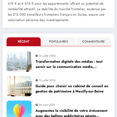
619 € et 4 674 € pour les appartements, offrant un potentiel de
rentabilité attractif. La stabilité du marché frontalier, soutenue par
les 215 000 travailleurs frontaliers français en Suisse, assure une
valorisation pérenne des investissements.
RÉCENT
POPULAIRES
COMMENTAIRE
16 juillet 2026
Transformation digitale des médias : tout
savoir sur la communication media,
avantages comme inconvénients
13 juillet 2026
Guide pour choisir un cabinet de conseil en
gestion de patrimoine à Neuilly-sur-Seine
26 mars 2026
Augmentez la visibilité de votre événement
avec des ballons publicitaires géants