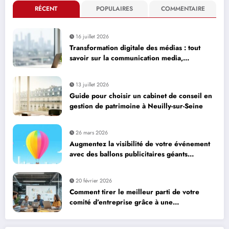
RÉCENT
POPULAIRES
COMMENTAIRE
16 juillet 2026
Transformation digitale des médias : tout
savoir sur la communication media,
avantages comme inconvénients
13 juillet 2026
Guide pour choisir un cabinet de conseil en
gestion de patrimoine à Neuilly-sur-Seine
26 mars 2026
Augmentez la visibilité de votre événement
avec des ballons publicitaires géants
personnalisés
20 février 2026
Comment tirer le meilleur parti de votre
comité d’entreprise grâce à une
communication transparente avec les
partenaires sociaux ?